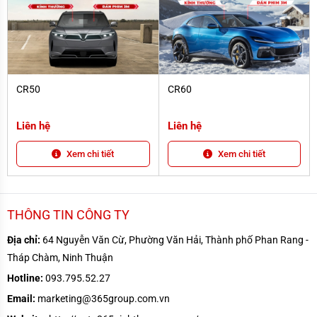
CR50
CR60
CR50
CR60
Liên hệ
Liên hệ
Xem chi tiết
Xem chi tiết
THÔNG TIN CÔNG TY
Địa chỉ:
64 Nguyễn Văn Cừ, Phường Văn Hải, Thành phố Phan Rang -
Tháp Chàm, Ninh Thuận
Hotline:
093.795.52.27
Email:
marketing@365group.com.vn