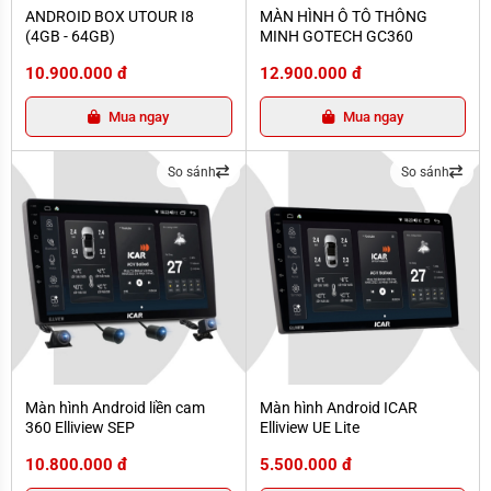
ANDROID BOX UTOUR I8 (4GB - 64GB)
MÀN HÌNH Ô TÔ THÔNG MINH GO
ANDROID BOX UTOUR I8
MÀN HÌNH Ô TÔ THÔNG
(4GB - 64GB)
MINH GOTECH GC360
10.900.000 đ
12.900.000 đ
Mua ngay
Mua ngay
So sánh
So sánh
Màn hình Android liền cam 360 Elliview SEP
Màn hình Android ICAR Elliview UE L
Màn hình Android liền cam
Màn hình Android ICAR
360 Elliview SEP
Elliview UE Lite
10.800.000 đ
5.500.000 đ