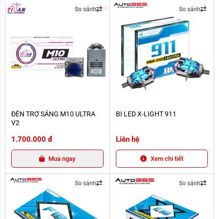
So sánh
So sánh
ĐÈN TRỢ SÁNG M10 ULTRA V2
BI LED X-LIGHT 911
ĐÈN TRỢ SÁNG M10 ULTRA
BI LED X-LIGHT 911
V2
1.700.000 đ
Liên hệ
Mua ngay
Xem chi tiết
So sánh
So sánh