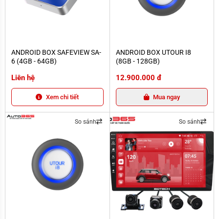
ANDROID BOX SAFEVIEW SA-6 (4GB - 64GB)
ANDROID BOX UTOUR I8 (8GB - 12
ANDROID BOX SAFEVIEW SA-
ANDROID BOX UTOUR I8
6 (4GB - 64GB)
(8GB - 128GB)
Liên hệ
12.900.000 đ
Xem chi tiết
Mua ngay
So sánh
So sánh