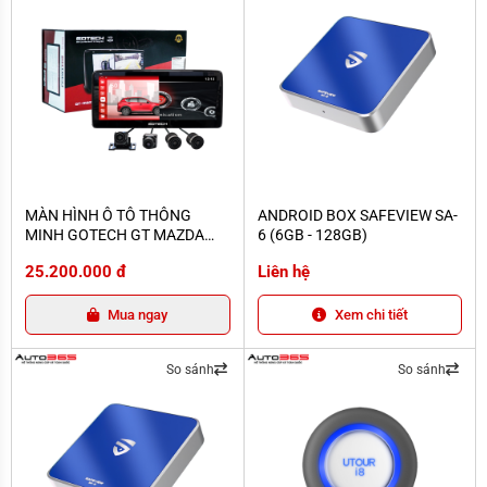
MÀN HÌNH Ô TÔ THÔNG MINH GOTECH GT MAZDA 360 LIMITED
ANDROID BOX SAFEVIEW SA-6 (6GB
MÀN HÌNH Ô TÔ THÔNG
ANDROID BOX SAFEVIEW SA-
MINH GOTECH GT MAZDA
6 (6GB - 128GB)
360 LIMITED
25.200.000 đ
Liên hệ
Mua ngay
Xem chi tiết
So sánh
So sánh