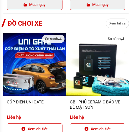
Mua ngay
Mua ngay
ĐỒ CHƠI XE
Xem tất cả
So sánh
So sánh
CỐP ĐIỆN UNI GATE
GB - PHỦ CERAMIC BẢO VỆ BỀ MẶT
CỐP ĐIỆN UNI GATE
GB - PHỦ CERAMIC BẢO VỆ
BỀ MẶT SƠN
Liên hệ
Liên hệ
Xem chi tiết
Xem chi tiết