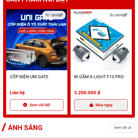
tô
hãng
So sánh
So sánh
CỐP ĐIỆN UNI GATE
BI GẦM X-LIGHT F10 PRO
B
CỐP ĐIỆN UNI GATE
BI GẦM X-LIGHT F10 PRO
Liên hệ
5.200.000 đ
Xem chi tiết
Mua ngay
ÁNH SÁNG
Xem tất cả