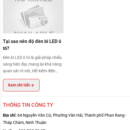
Tại sao nên độ đèn bi LED ô tô?
Tại sao nên độ đèn bi LED ô
tô?
Đèn bi LED ô tô là giải pháp chiếu
sáng hiện đại, mang lại khả năng
quan sát rõ nét, tiết kiệm điện
năng và tăng tính thẩm mỹ cho
xe. Độ đèn bi LED giúp cải thiện
Xem chi tiết
hiệu quả ánh sáng, nâng cao độ
an toàn khi lái xe.
THÔNG TIN CÔNG TY
Địa chỉ:
64 Nguyễn Văn Cừ, Phường Văn Hải, Thành phố Phan Rang -
Tháp Chàm, Ninh Thuận