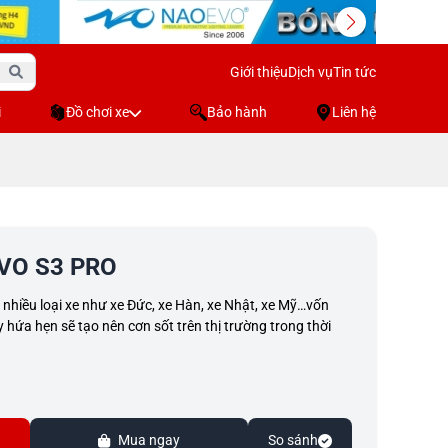
Giới thiệu
Dịch vụ
Tin tức
i
Đồ chơi xe
Bảo hành
Liên hệ
VO S3 PRO
 nhiều loại xe như xe Đức, xe Hàn, xe Nhật, xe Mỹ…vốn
hứa hẹn sẽ tạo nên cơn sốt trên thị trường trong thời
Mua ngay
So sánh