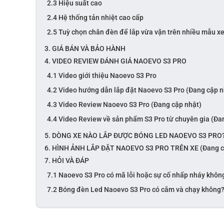
2.3 Hiệu suất cao
2.4 Hệ thống tản nhiệt cao cấp
2.5 Tuỳ chọn chân đèn để lắp vừa vặn trên nhiều mẫu x
3. GIÁ BÁN VÀ BẢO HÀNH
4. VIDEO REVIEW ĐÁNH GIÁ NAOEVO S3 PRO
4.1 Video giới thiệu Naoevo S3 Pro
4.2 Video hướng dẫn lắp đặt Naoevo S3 Pro (Đang cập n
4.3 Video Review Naoevo S3 Pro (Đang cập nhật)
4.4 Video Review về sản phẩm S3 Pro từ chuyên gia (Đa
5. DÒNG XE NÀO LẮP ĐƯỢC BÓNG LED NAOEVO S3 PRO
6. HÌNH ẢNH LẮP ĐẶT NAOEVO S3 PRO TRÊN XE (Đang c
7. HỎI VÀ ĐÁP
7.1 Naoevo S3 Pro có mã lỗi hoặc sự cố nhấp nháy khôn
7.2 Bóng đèn Led Naoevo S3 Pro có cắm và chạy không