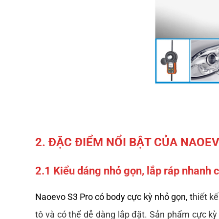
2. ĐẶC ĐIỂM NỔI BẬT CỦA NAOE
2.1 Kiểu dáng nhỏ gọn, lắp ráp nhanh 
Naoevo S3 Pro có body cực kỳ nhỏ gọn, t
hiết kế
tô và có thể dễ dàng lắp đặt. 
Sản phẩm cực kỳ p