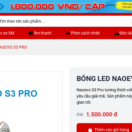
c xe 3M
Âm thanh
Phim cách nhiệt
Bán tả
AOEVO S3 PRO
BÓNG LED NAOE
Naoevo S3 Pro tương thích với
yêu cầu giải mã. Sản phẩm này 
gian tới.
1.500.000 đ
Giá:
Thêm vào giỏ hàng