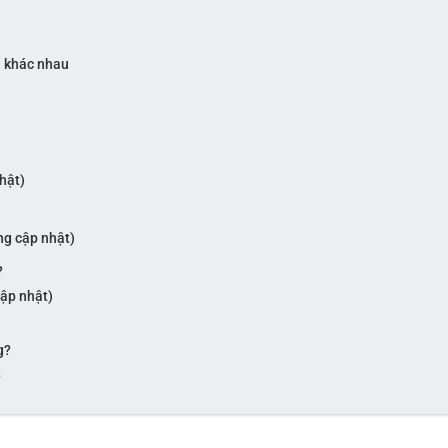
e khác nhau
hật)
ng cập nhật)
?
ập nhật)
g?
?