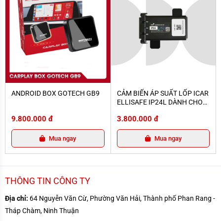
ANDROID BOX GOTECH GB9
CẢM BIẾN ÁP SUẤT LỐP ICAR ELLI
ANDROID BOX GOTECH GB9
CẢM BIẾN ÁP SUẤT LỐP ICAR
ELLISAFE IP24L DÀNH CHO
MỌI XE
9.800.000 đ
3.800.000 đ
Mua ngay
Mua ngay
THÔNG TIN CÔNG TY
Địa chỉ:
64 Nguyễn Văn Cừ, Phường Văn Hải, Thành phố Phan Rang -
Tháp Chàm, Ninh Thuận