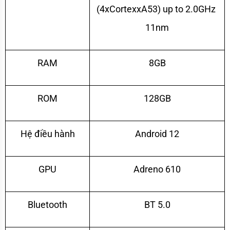
(4xCortexxA53) up to 2.0GHz 
11nm
RAM
8GB
ROM
128GB
Hệ điều hành
Android 12
GPU
Adreno 610
Bluetooth
BT 5.0