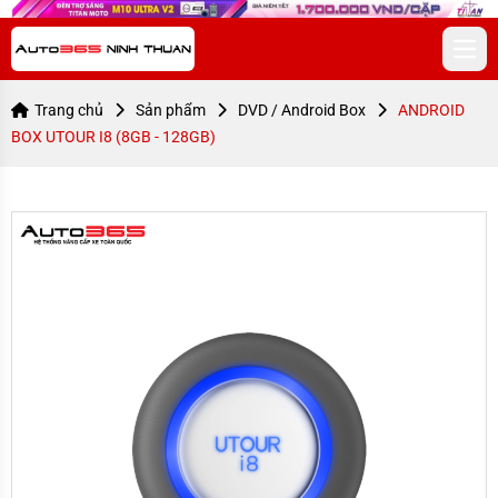
Open
Trang chủ
Sản phẩm
DVD / Android Box
ANDROID
BOX UTOUR I8 (8GB - 128GB)