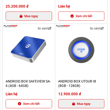
360 LIMITED
25.200.000 đ
Liên hệ
Mua ngay
Xem chi tiết
So sánh
So sánh
ANDROID BOX SAFEVIEW SA-6 (4GB - 64GB)
ANDROID BOX UTOUR I8 (8GB - 12
ANDROID BOX SAFEVIEW SA-
ANDROID BOX UTOUR I8
6 (4GB - 64GB)
(8GB - 128GB)
Liên hệ
12.900.000 đ
Xem chi tiết
Mua ngay