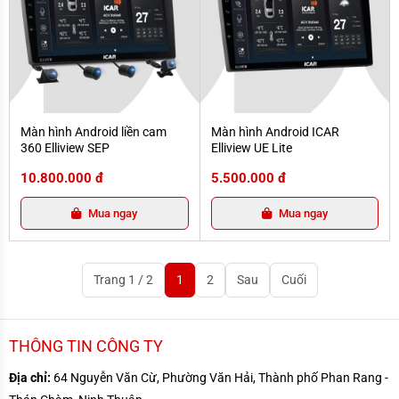
Màn hình Android liền cam 360 Elliview SEP
Màn hình Android ICAR Elliview UE L
Màn hình Android liền cam
Màn hình Android ICAR
360 Elliview SEP
Elliview UE Lite
10.800.000 đ
5.500.000 đ
Mua ngay
Mua ngay
Trang 1 / 2
1
2
Sau
Cuối
THÔNG TIN CÔNG TY
Địa chỉ:
64 Nguyễn Văn Cừ, Phường Văn Hải, Thành phố Phan Rang -